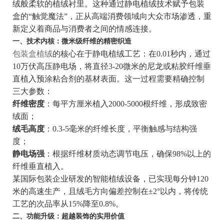
绒般柔软的植绒衬里。这种通过静电植绒技术赋予包装
盒的“触觉魔法”，正从高端消费领域向大众市场渗透，重
新定义着商品与消费者之间的情感连接。
一、技术内核：微米级纤维的精密织造
包装盒植绒
的核心在于静电植绒工艺：在0.01秒内，通过
10万伏高压静电场，将直径3-20微米的尼龙或粘胶纤维垂
直植入预涂粘合剂的基材表面。这一过程需要精确控制
三大参数：
纤维密度
：每平方厘米植入2000-5000根纤维，形成致密
绒面；
绒毛高度
：0.3-5毫米的纤维长度，平衡触感与结构强
度；
静电场强
：根据纤维材质动态调节电压，确保98%以上的
纤维垂直植入。
某国际包装企业研发的智能植绒设备，已实现每分钟120
米的高速生产，且绒毛方向偏差控制在±2°以内，将传统
工艺的次品率从15%降至0.8%。
二、功能升级：超越装饰的实用价值