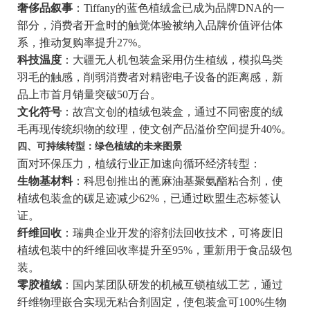
奢侈品叙事
：Tiffany的蓝色植绒盒已成为品牌DNA的一
部分，消费者开盒时的触觉体验被纳入品牌价值评估体
系，推动复购率提升27%。
科技温度
：大疆无人机包装盒采用仿生植绒，模拟鸟类
羽毛的触感，削弱消费者对精密电子设备的距离感，新
品上市首月销量突破50万台。
文化符号
：故宫文创的植绒包装盒，通过不同密度的绒
毛再现传统织物的纹理，使文创产品溢价空间提升40%。
四、可持续转型：绿色植绒的未来图景
面对环保压力，植绒行业正加速向循环经济转型：
生物基材料
：科思创推出的蓖麻油基聚氨酯粘合剂，使
植绒包装盒的碳足迹减少62%，已通过欧盟生态标签认
证。
纤维回收
：瑞典企业开发的溶剂法回收技术，可将废旧
植绒包装中的纤维回收率提升至95%，重新用于食品级包
装。
零胶植绒
：国内某团队研发的机械互锁植绒工艺，通过
纤维物理嵌合实现无粘合剂固定，使包装盒可100%生物