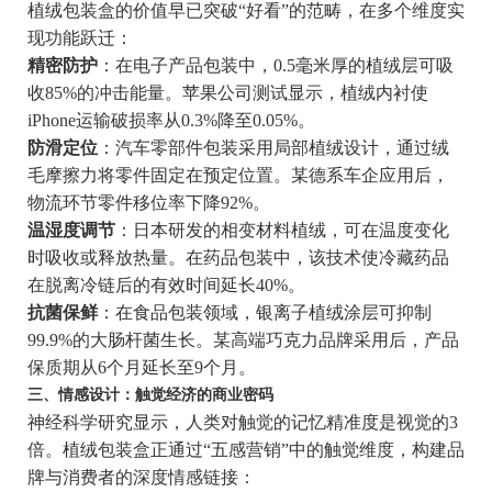
植绒包装盒的价值早已突破“好看”的范畴，在多个维度实
现功能跃迁：
精密防护
：在电子产品包装中，0.5毫米厚的植绒层可吸
收85%的冲击能量。苹果公司测试显示，植绒内衬使
iPhone运输破损率从0.3%降至0.05%。
防滑定位
：汽车零部件包装采用局部植绒设计，通过绒
毛摩擦力将零件固定在预定位置。某德系车企应用后，
物流环节零件移位率下降92%。
温湿度调节
：日本研发的相变材料植绒，可在温度变化
时吸收或释放热量。在药品包装中，该技术使冷藏药品
在脱离冷链后的有效时间延长40%。
抗菌保鲜
：在食品包装领域，银离子植绒涂层可抑制
99.9%的大肠杆菌生长。某高端巧克力品牌采用后，产品
保质期从6个月延长至9个月。
三、情感设计：触觉经济的商业密码
神经科学研究显示，人类对触觉的记忆精准度是视觉的3
倍。植绒包装盒正通过“五感营销”中的触觉维度，构建品
牌与消费者的深度情感链接：