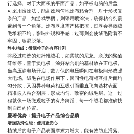
行选择。对于大面积的平面产品，如平板电脑的后盖，
可采用滚涂法，能高效均匀地涂布粘合剂；对于形状复
杂的产品，如游戏手柄，则采用喷涂法，确保粘合剂覆
盖到每一个角落。涂布厚度需严格把控，过厚会导致绒
毛堆积不均，影响外观和手感；过薄则会使绒毛附着不
牢固，容易脱落。
静电植绒：微观粒子的有序排列
将经过筛选的短纤维绒毛，如柔软的尼龙、亲肤的聚酯
纤维等，置于负电极，涂好粘合剂的基材放在正电极。
当高压静电场开启，数万伏的电压瞬间在电极间形成强
大电场。绒毛在电场作用下，因同性电荷相互排斥而均
匀分散，又因异种电荷相互吸引而垂直飞向基材表面，
精准嵌入粘合剂层，形成均匀、致密的绒毛层。这一过
程就像一场微观粒子的有序舞蹈，每一个绒毛都准确找
到自己的位置。
显著优势：提升电子产品综合品质
增强防滑性能：使用更安心
植绒后的电子产品表面摩擦力增大，能有效防止滑落。