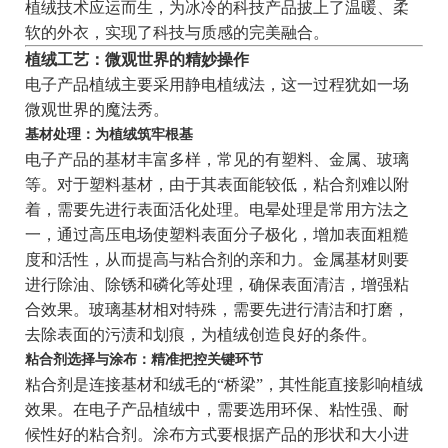
植绒技术应运而生，为冰冷的科技产品披上了温暖、柔
软的外衣，实现了科技与质感的完美融合。
植绒工艺：微观世界的精妙操作
电子产品植绒主要采用静电植绒法，这一过程犹如一场
微观世界的魔法秀。
基材处理：为植绒筑牢根基
电子产品的基材丰富多样，常见的有塑料、金属、玻璃
等。对于塑料基材，由于其表面能较低，粘合剂难以附
着，需要先进行表面活化处理。电晕处理是常用方法之
一，通过高压电场使塑料表面分子极化，增加表面粗糙
度和活性，从而提高与粘合剂的亲和力。金属基材则要
进行除油、除锈和磷化等处理，确保表面清洁，增强粘
合效果。玻璃基材相对特殊，需要先进行清洁和打磨，
去除表面的污渍和划痕，为植绒创造良好的条件。
粘合剂选择与涂布：精准把控关键环节
粘合剂是连接基材和绒毛的“桥梁”，其性能直接影响植绒
效果。在电子产品植绒中，需要选用环保、粘性强、耐
候性好的粘合剂。涂布方式要根据产品的形状和大小进