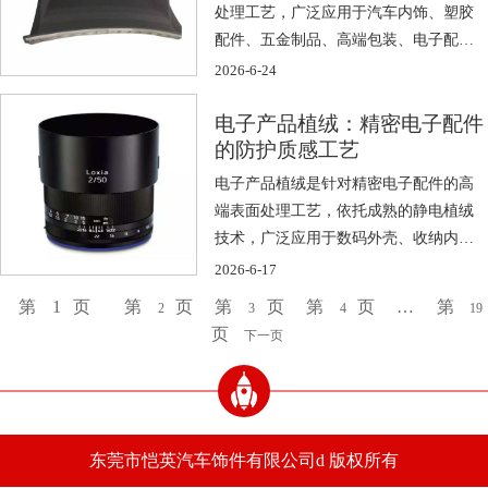
处理工艺，广泛应用于汽车内饰、塑胶
配件、五金制品、高端包装、电子配件
等众多行 […]
2026-6-24
电子产品植绒：精密电子配件
的防护质感工艺
电子产品植绒是针对精密电子配件的高
端表面处理工艺，依托成熟的静电植绒
技术，广泛应用于数码外壳、收纳内
衬、电子元 […]
2026-6-17
第
1
页
第
页
第
页
第
页
…
第
2
3
4
19
页
下一页
东莞市恺英汽车饰件有限公司d 版权所有