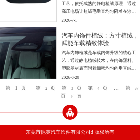
工艺，依托成熟的静电植绒原理，通过
高压电场让短绒毛垂直均匀附着在涂胶
基材表面 […]
2026-7-1
汽车内饰件植绒：方寸植绒，
赋能车载精致体验
汽车内饰植绒是车载内饰升级的核心工
艺，通过静电植绒技术，在内饰塑料、
塑胶基材表面附着细密均匀的垂直绒
毛，凭借质 […]
2026-6-29
第
1
页
第
页
第
页
第
页
…
第
2
3
4
37
页
下一页
东莞市恺英汽车饰件有限公司d 版权所有