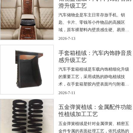
滑升级工艺
汽车储物盒是车主日常存放手机、钥
匙、卡片、零钱等小件物品的高频区
域，原车裸塑料内壁质感生硬、易滑易
响。储物盒植 […]
2026-7-13
手套箱植绒：汽车内饰静音质
感升级工艺
汽车手套箱植绒是车载内饰精细化升级
的重要工艺，采用成熟的静电植绒技
术，在手套箱塑胶内壁表面均匀附着一
层细密柔软 […]
2026-7-11
五金弹簧植绒：金属配件功能
性植绒加工工艺
五金弹簧植绒是针对金属弹簧、精密五
金件专属的表面处理工艺，依托成熟的