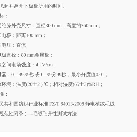
飞起并离开下极板所用的时间。
标：
明绝缘外壳尺寸：直径300 mm，高度约360 mm；
压电极：距离100 mm；
压电压：直流
电极直径：80 mm金属板；
之间电场强度：4 kV/cm；
器：0—99.99秒或0—99分99秒，最小分度值0.01；
环境：温度(20士2 ) ℃；相对湿度(65士3)%RH；
准：
共和国纺织行业标准 FZ/T 64013-2008 静电植绒毛绒
 (规范性附录 )—-毛绒飞升性测试方法