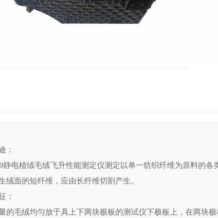
途：
-409静电植绒毛绒飞升性能测定仪测定以单一纺织纤维为原料的
生绒面的短纤维，应由长纤维切割产生。
征：
量的毛绒均匀放于具上下两块极板的测试仪下极板上，在两块极