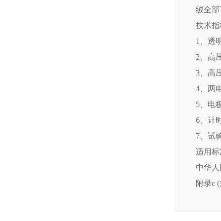
绒全部
技术指
1、透
2、高
3、高
4、两
5、电极
6、计时
7、试验
适用标
中华人民
附录c