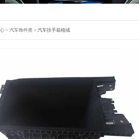
心
>
汽车饰件类
>
汽车扶手箱植绒
汽
主要
纤维