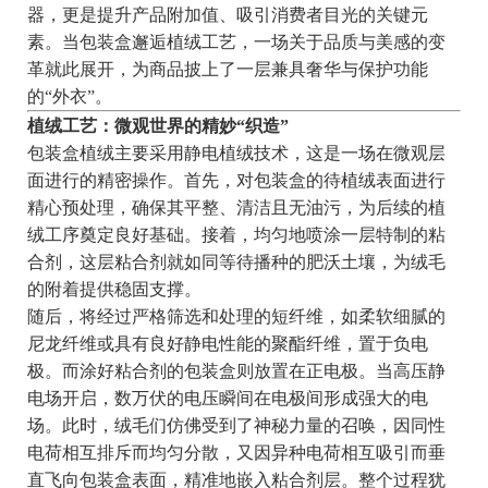
器，更是提升产品附加值、吸引消费者目光的关键元
素。当包装盒邂逅植绒工艺，一场关于品质与美感的变
革就此展开，为商品披上了一层兼具奢华与保护功能
的“外衣”。
植绒工艺：微观世界的精妙“织造”
包装盒植绒主要采用静电植绒技术，这是一场在微观层
面进行的精密操作。首先，对包装盒的待植绒表面进行
精心预处理，确保其平整、清洁且无油污，为后续的植
绒工序奠定良好基础。接着，均匀地喷涂一层特制的粘
合剂，这层粘合剂就如同等待播种的肥沃土壤，为绒毛
的附着提供稳固支撑。
随后，将经过严格筛选和处理的短纤维，如柔软细腻的
尼龙纤维或具有良好静电性能的聚酯纤维，置于负电
极。而涂好粘合剂的包装盒则放置在正电极。当高压静
电场开启，数万伏的电压瞬间在电极间形成强大的电
场。此时，绒毛们仿佛受到了神秘力量的召唤，因同性
电荷相互排斥而均匀分散，又因异种电荷相互吸引而垂
直飞向包装盒表面，精准地嵌入粘合剂层。整个过程犹