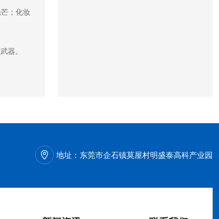
光芒；化妆
力武器。
地址：
东莞市企石镇莫屋村明盛泰高科产业园