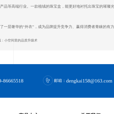
产品等高端行业。一款植绒的珠宝盒，能更好地衬托出珠宝的璀璨
了一层奢华的“外衣”，成为品牌提升竞争力、赢得消费者青睐的有
绒：小空间里的品质升级术
9-86665518
dengkai158@163.com
邮箱：