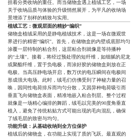
担着分类收纳的重任。而当储物盒遇上植绒工艺，一场
关于收纳品质与体验的升级悄然展开，为平凡的收纳场
景增添了别样的精致与实用。
植绒工艺：微观层面的精妙“编织”
储物盒植绒采用的是静电植绒技术，这是一场在微观世
界进行的精密“编织”。首先，在储物盒的内壁或底部均匀
涂覆一层特制的粘合剂，这层粘合剂就像是等待播种
的“土壤”。接着，将经过预处理的短纤维，如细腻的尼龙
或聚酯纤维，置于负电极，而涂好胶的储物盒则放在正
电极。当高压静电场开启，数万伏的电压瞬间在电极间
形成强大电场。此时，绒毛们仿佛受到了神秘力量的召
唤，因同性电荷排斥而均匀分散，又因异种电荷吸引而
垂直飞向储物盒表面，精准地嵌入粘合剂层。整个过程
就像是一场精心编排的舞蹈，绒毛以完美的90度角垂直
植入，避免了传统粘贴方式可能出现的毛向混乱，确保
了绒毛层的致密与均匀。
功能升级：从基础收纳到全方位保护
植绒后的储物盒，在功能上实现了质的飞跃。最直观的