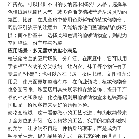
准搭配。可以根据不同的收纳需求和家居风格，选择单
色植绒展现简约大气，或多色渐变植绒营造活泼灵动的
氛围。比如，在儿童房中使用色彩鲜艳的植绒储物盒，
既能吸引孩子的注意力，又能培养他们整理物品的好习
惯；而在卧室中，选择柔和色调的植绒储物盒，则能为
空间增添一份宁静与温馨。
应用场景：多元需求的贴心满足
植绒储物盒的应用场景十分广泛。在家庭中，它可以用
于衣柜里衣物的分类收纳，让内衣、袜子等小物件有了
专属的“小窝”；也可以放在书房，收纳书籍、文件和办公
用品，使桌面更加整洁有序。在商业领域，植绒储物盒
也备受青睐。珠宝店用其来展示和存放首饰，提升了产
品的档次和质感；化妆品店则用植绒储物盒来包装高端
护肤品，给顾客带来更好的购物体验。
储物盒植绒，这一看似微小的工艺改进，却为收纳带来
了全方位的升级。它以精妙的工艺、实用的功能和独特
的美学，让收纳不再是一件枯燥的琐事，而是成为了一
种享受生活、提升品质的方式。在未来的收纳世界里，