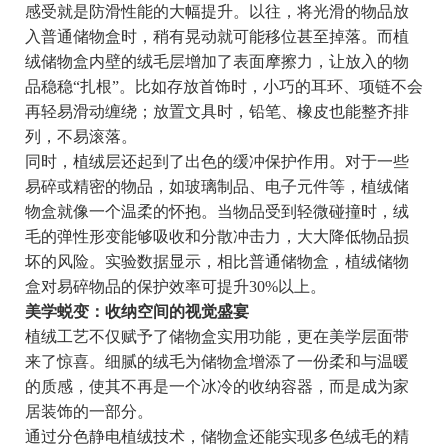
感受就是防滑性能的大幅提升。以往，将光滑的物品放
入普通储物盒时，稍有晃动就可能移位甚至掉落。而植
绒储物盒内壁的绒毛层增加了表面摩擦力，让放入的物
品稳稳“扎根”。比如存放首饰时，小巧的耳环、项链不会
再轻易滑动缠绕；放置文具时，铅笔、橡皮也能整齐排
列，不易滚落。
同时，植绒层还起到了出色的缓冲保护作用。对于一些
易碎或精密的物品，如玻璃制品、电子元件等，植绒储
物盒就像一个温柔的怀抱。当物品受到轻微碰撞时，绒
毛的弹性形变能够吸收和分散冲击力，大大降低物品损
坏的风险。实验数据显示，相比普通储物盒，植绒储物
盒对易碎物品的保护效率可提升30%以上。
美学蜕变：收纳空间的视觉盛宴
植绒工艺不仅赋予了储物盒实用功能，更在美学层面带
来了惊喜。细腻的绒毛为储物盒增添了一份柔和与温暖
的质感，使其不再是一个冰冷的收纳容器，而是成为家
居装饰的一部分。
通过分色静电植绒技术，储物盒还能实现多色绒毛的精