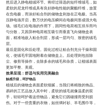
然后进入静电植绒环节。将经过筛选的短纤维绒毛，如
柔软的尼龙纤维或具有良好静电性能的聚酯纤维，放置
在负电极，而涂好粘合剂的储物盒则放在正电极。当高
压静电场开启，数万伏的电压瞬间在电极间形成强大电
场。绒毛们在电场的作用下，因同性电荷相互排斥而均
匀分散，又因异种电荷相互吸引而垂直飞向储物盒表
面，精准地嵌入粘合剂层，形成一层均匀、致密的绒毛
层。
最后是固化和后处理。固化过程让粘合剂充分干燥和固
化，使绒毛牢固地附着在储物盒上。后处理则包括除
尘、修剪等操作，去除多余的绒毛和杂质，让植绒表面
更加平整、美观。
效果呈现：舒适与实用完美融合
触感升级，呵护物品
植绒后的储物盒表面柔软细腻，当我们将精致的饰品、
易碎的工艺品放入其中时，柔软的绒毛就像温柔的双
手，轻轻呵护着这些物品，避免它们因碰撞而受到损
伤。对于一些贵重的衣物，如丝绸衬衫、羊毛围巾等，