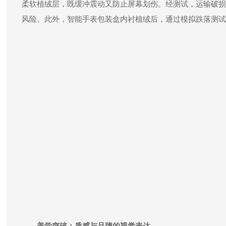
柔软植绒层，既缓冲震动又防止屏幕划伤。经测试，运输破损率
风险。此外，智能手表包装盒内衬植绒后，通过模拟跌落测试，