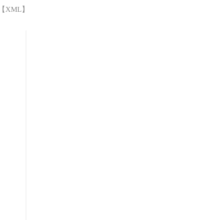
 【
XML
】