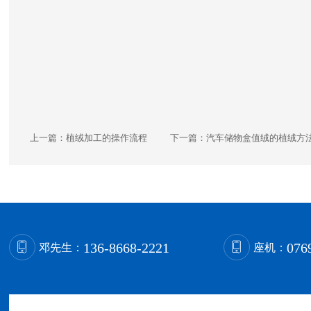
上一篇：
植绒加工的操作流程
下一篇：
汽车储物盒值绒的植绒方
136-8668-2221
076
邓先生：
座机：