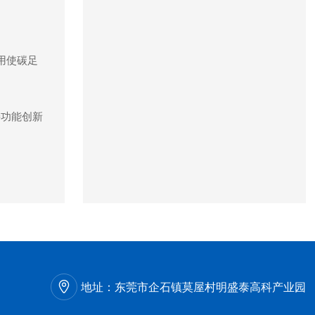
用使碳足
接功能创新
地址：
东莞市企石镇莫屋村明盛泰高科产业园