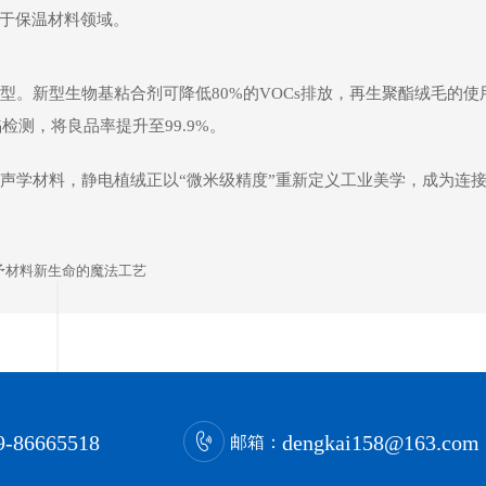
用于保温材料领域。
。新型生物基粘合剂可降低80%的VOCs排放，再生聚酯绒毛的使
检测，将良品率提升至99.9%。
声学材料，静电植绒正以“微米级精度”重新定义工业美学，成为连
予材料新生命的魔法工艺
9-86665518
dengkai158@163.com
邮箱：