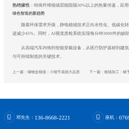
热绝缘性
：特殊纤维植绒层能阻隔30%以上的热量传递，应
绿色智造的新趋势
随着环保需求升级，静电植绒技术正向水性化、低碳化转型
迹减少45%。同时，AI视觉质检系统实现每分钟3000件的缺陷
从高端汽车内饰到智能穿戴设备，从医疗防护器材到建筑
与可持续制造的关键技术。
上一篇：
储物盒植绒：小细节成就大品质
下一篇：
植绒加工：赋
136-8668-2221
076
邓先生：
座机：