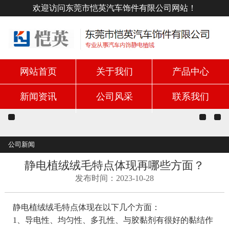
欢迎访问东莞市恺英汽车饰件有限公司网站！
网站首页
关于我们
产品中心
新闻资讯
公司风采
联系我们
公司新闻
静电植绒绒毛特点体现再哪些方面？
发布时间：2023-10-28
静电植绒绒毛特点体现在以下几个方面：
1、导电性、均匀性、多孔性、与胶黏剂有很好的黏结作