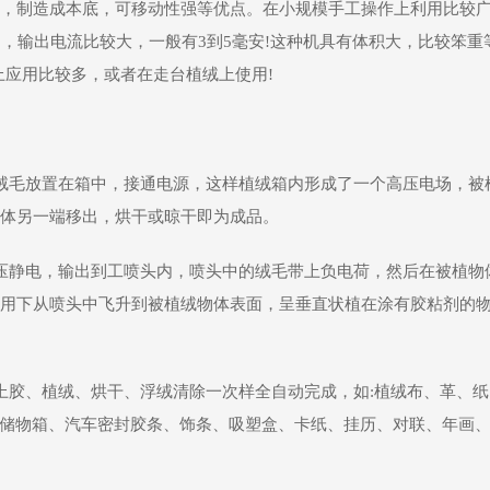
，制造成本底，可移动性强等优点。在小规模手工操作上利用比较广
，输出电流比较大，一般有3到5毫安!这种机具有体积大，比较笨重
上应用比较多，或者在走台植绒上使用!
绒毛放置在箱中，接通电源，这样植绒箱内形成了一个高压电场，被
体另一端移出，烘干或晾干即为成品。
压静电，输出到工喷头内，喷头中的绒毛带上负电荷，然后在被植物
用下从喷头中飞升到被植绒物体表面，呈垂直状植在涂有胶粘剂的
上胶、植绒、烘干、浮绒清除一次样全自动完成，如:植绒布、革、纸
、储物箱、汽车密封胶条、饰条、吸塑盒、卡纸、挂历、对联、年画