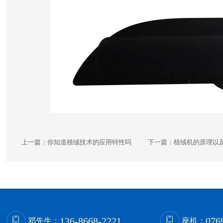
上一篇：
你知道植绒技术的应用特性吗
下一篇：
植绒机的原理以
136-8668-2221
076
邓先生：
座机：