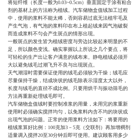
将短纤维（长度一般为0.03~0.5cm）垂直固定于涂有粘合
剂的基材上的方法称为植绒。汽车储物盒值绒加工过程
中，使用的浆料不能太稀，否则容易过底无法植牢毛及
产生气泡，有气泡的浆料印在布上植起绒来因气泡破裂
而造成浆料不匀会产生斑点的情形出现。
一般斑点的发生皆为植绒密度与旁边比较起来明显的不
足，所以颜色变浅。确实掌握以上所说之几个要点，将
可轻松的生产出让客户满意的绒布来。静电植绒必须开
大以避免绒毛过潮飞升不良与出现斑点。
天气潮湿时需要保证使用的绒毛必须较为干燥；绒毛应
尽量保持干燥，结成块状的绒毛除表示湿度太大以外，
长度与绒毛的直径不成比例。只要用烘干与振动筛毛的
方法再重新处理绒毛即可。
汽车储物盒值绒时要控制准浆的用量，未用完的浆重新
使用时必须确实搅拌均匀，以免浆料内含不均的块状或
出现气泡的问题。正常的使用浆料方法如下：将要用的
植绒浆算好比例：100克加3－5克（交联剂）再加增稠剂
适量调入搅拌20至30分钟后即可使用。建议顾客用多少