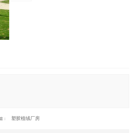
塑胶植绒厂房
篇：