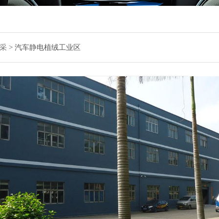
采
>
汽车静电植绒工业区
汽
汽车