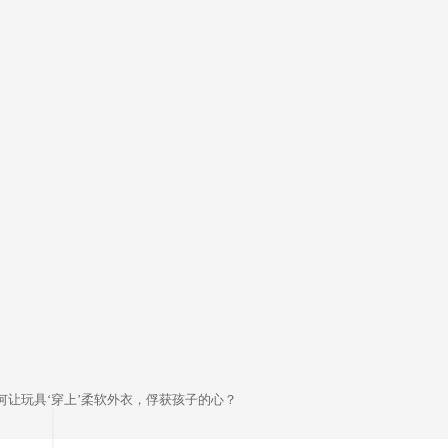
何让玩具‘穿上’柔软外衣，俘获孩子的心？