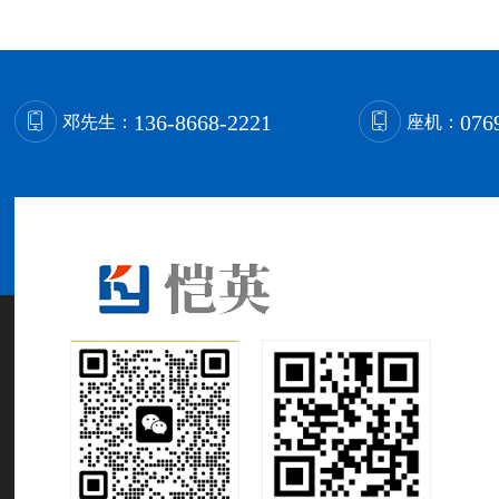
136-8668-2221
076
邓先生：
座机：