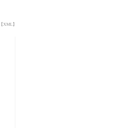
 【
XML
】