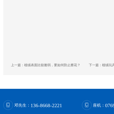
上一篇：
植绒表面比较脆弱，要如何防止擦花？
下一篇：
植绒玩
136-8668-2221
076
邓先生：
座机：