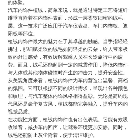
的体验。
汽车内饰件植绒，简单来说，就是通过特定工艺将短纤
维垂直附着在内饰件表面，形成一层柔软细密的绒毛
层。这一技术广泛应用于汽车仪表盘、车门内饰板、遮
阳板等部位。
植绒内饰件最大的魅力在于其卓越的触感。当手指轻轻
拂过，那细腻柔软的绒毛如同轻柔的云朵，给人带来极
致的舒适感受，有效缓解驾乘人员在长途旅行中的疲
劳。而且，绒毛还能起到一定的减震作用，降低内饰件
与人体或其他物体碰撞时产生的冲击力，提升安全性。
从美观角度来看，植绒内饰件为车内营造出温馨、高档
的氛围。它可以根据不同的设计需求，呈现出各种颜色
和纹理，与汽车整体内饰风格相得益彰。无论是简约现
代风还是豪华复古风，植绒都能完美融入，提升车内的
视觉品质。
在功能性方面，植绒内饰件也有出色表现。它能有效吸
收噪音，减少车内回声，让驾乘环境更加安静。同时，
绒毛还能防止灰尘附着，便于清洁维护。