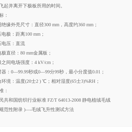
飞起并离开下极板所用的时间。
标：
明绝缘外壳尺寸：直径300 mm，高度约360 mm；
压电极：距离100 mm；
压电压：直流
电极直径：80 mm金属板；
之间电场强度：4 kV/cm；
器：0—99.99秒或0—99分99秒，最小分度值0.01；
环境：温度(20士2 ) ℃；相对湿度(65士3)%RH；
准：
共和国纺织行业标准 FZ/T 64013-2008 静电植绒毛绒
 (规范性附录 )—-毛绒飞升性测试方法