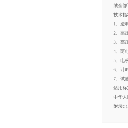
绒全部
技术指
1、透
2、高
3、高
4、两
5、电极
6、计时
7、试验
适用标
中华人民
附录c