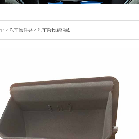
心
>
汽车饰件类
>
汽车杂物箱植绒
汽
主要
纤维