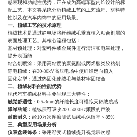
感表现和功能性优势，正在成为高端车型内饰设计的标
配工艺。本文将系统分析植绒工艺的工艺流程、材料特
性以及在汽车内饰中的应用场景。
一、植绒工艺的技术原理
植绒技术是通过静电场将纤维绒毛垂直植入粘合剂层的
表面处理工艺。其核心流程包括：
基材预处理：对塑料件或金属件进行清洁和电晕处理，
提升表面能
粘合剂喷涂：采用高粘度的聚氨酯或丙烯酸类胶粘剂
静电植绒：在30-80kV高压电场中使纤维定向植入
固化定型：通过热固化使绒毛与基材牢固结合
二、植绒材料的性能优势
现代汽车植绒材料主要呈现三大特性：
触觉舒适性
：0.5-3mm的纤维长度可模拟天鹅绒质感
降噪功能
：植绒层可吸收200-5000Hz频段的声波
耐磨耐久
：经10万次摩擦测试后绒毛保留率＞85%
三、典型应用场景分析
仪表盘装饰条
：采用渐变式植绒提升视觉层次感