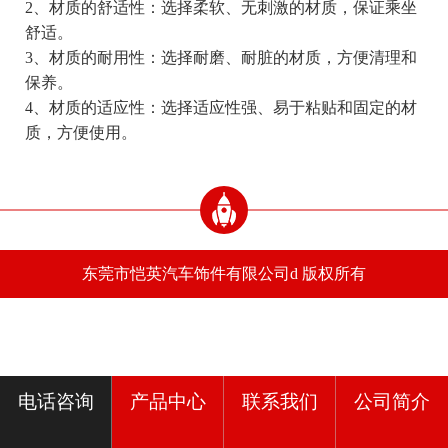
2、材质的舒适性：选择柔软、无刺激的材质，保证乘坐
舒适。
3、材质的耐用性：选择耐磨、耐脏的材质，方便清理和
保养。
4、材质的适应性：选择适应性强、易于粘贴和固定的材
质，方便使用。
东莞市恺英汽车饰件有限公司d 版权所有
电话咨询
产品中心
联系我们
公司简介