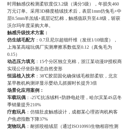
时用触感仪检测柔软度仅3.2级（满分5级），年损失460
万元订单。采用3D梯度植绒技术后，表层1mm仿兔毛+中
层0.5mm羊羔绒+底层记忆棉，触感值跃升至4.8级，斩获
沃尔玛年度采购大单。
触感升级技术方案：
仿生绒毛配方
：0.7旦尼尔超细纤维（发丝1/10细度），
上海某高端玩偶厂实测摩擦系数低至0.12（真兔毛为
0.15）
动态压力填充
：15个分区独立充棉，浙江某动漫IP授权商
实现公仔坐卧形态自然变形
恒温植入技术
：38℃胶层固化确保绒毛根部柔软，北京
某早教机构测评显示婴幼儿抓握时长提升3倍
场景化应用案例：
车载玩偶
：-25℃抗冻绒料+防静电处理，哈尔滨某4S店冬
季销量提升210%
疗愈玩具
：仿猫肚皮触感设计，成都某心理咨询机构客
户焦虑指数下降37%
宠物玩具
：耐抓咬植绒层（通过ISO10993生物相容性测