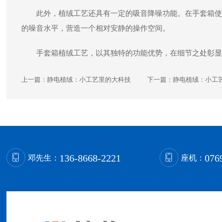
此外，植绒工艺还具有一定的吸音降噪功能。在手套箱使
的噪音水平，营造一个相对安静的操作空间。
手套箱植绒工艺，以其独特的功能优势，在细节之处彰显
上一篇：
静电植绒：小工艺里的大科技
下一篇：
静电植绒：小工
136-8668-2221
076
邓先生：
座机：