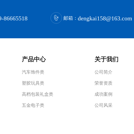
9-86665518
dengkai158@163.com
邮箱：
产品中心
关于我们
汽车饰件类
公司简介
塑胶玩具类
荣誉资质
高档包装礼盒类
成功案例
五金电子类
公司风采