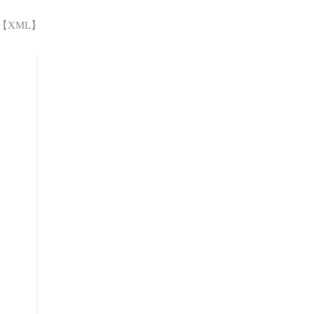
 【
XML
】