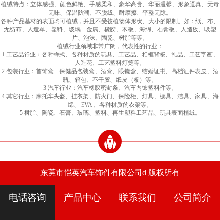
植绒特点：立体感强、颜色鲜艳、手感柔和、豪华高贵、华丽温馨、形象逼真、无毒
无味、保温防潮、不脱绒、耐摩擦、平整无隙。
各种产品基材的表面均可植绒，并且不受被植物体形状、大小的限制。如：纸、布、
无纺布、人造革、塑料、玻璃、金属、橡胶、木板、海绵、石膏板、人造板、吸塑
片、泡沫、陶瓷、树脂等等。
植绒行业领域非常广阔，代表性的行业：
1 工艺品行业：各种样式、各种材质的玩具、工艺品、相框背板、礼品、工艺字画、
人造花、工艺塑料灯笼等。
2 包装行业：首饰盒、保健品包装盒、酒盒、眼镜盒、结婚证书、高档证件表皮、酒
瓶、箱包、不干胶、纸皮（板）等。
3 汽车行业：汽车橡胶密封条、汽车内饰塑料件等。
4 其它行业：摩托车头盔、挂衣架、防火门、保险柜、灯具、橱具、洁具、家具、海
绵、 EVA 、各种材质的衣架等。
5 树脂、陶瓷、石膏、玻璃、塑料、再生塑料工艺品、玩具表面植绒。
东莞市恺英汽车饰件有限公司d 版权所有
电话咨询
产品中心
联系我们
公司简介