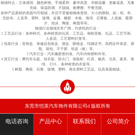
植绒特点：立体感强、颜色鲜艳、手感柔和、豪华高贵、华丽温馨、形象逼真、无毒
无味、保温防潮、不脱绒、耐摩擦、平整无隙。
各种产品基材的表面均可植绒，并且不受被植物体形状、大小的限制。如：纸、布、
无纺布、人造革、塑料、玻璃、金属、橡胶、木板、海绵、石膏板、人造板、吸塑
片、泡沫、陶瓷、树脂等等。
植绒行业领域非常广阔，代表性的行业：
1 工艺品行业：各种样式、各种材质的玩具、工艺品、相框背板、礼品、工艺字画、
人造花、工艺塑料灯笼等。
2 包装行业：首饰盒、保健品包装盒、酒盒、眼镜盒、结婚证书、高档证件表皮、酒
瓶、箱包、不干胶、纸皮（板）等。
3 汽车行业：汽车橡胶密封条、汽车内饰塑料件等。
4 其它行业：摩托车头盔、挂衣架、防火门、保险柜、灯具、橱具、洁具、家具、海
绵、 EVA 、各种材质的衣架等。
5 树脂、陶瓷、石膏、玻璃、塑料、再生塑料工艺品、玩具表面植绒。
东莞市恺英汽车饰件有限公司d 版权所有
电话咨询
产品中心
联系我们
公司简介