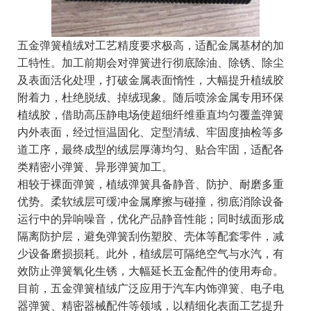
五金弹簧植绒对工艺精度要求极高，适配金属基材的加
工特性。加工前期会对弹簧进行彻底除油、除锈、除尘
及表面活化处理，打破金属表面惰性，大幅提升植绒胶
附着力，杜绝脱绒、掉绒现象。随后喷涂金属专用环保
植绒胶，借助高压静电场使超细纤维垂直均匀覆盖弹簧
内外表面，经过恒温固化、定型清绒、牢固度抽检等多
道工序，最终成型的绒层厚薄均匀、贴合牢固，适配各
类精密小弹簧、异形弹簧加工。
相较于裸面弹簧，植绒弹簧具备静音、防护、耐磨多重
优势。柔软绒层可缓冲金属摩擦与碰撞，彻底消除设备
运行中的异响噪音，优化产品静音性能；同时绒面形成
隔离防护层，避免弹簧刮伤塑胶、壳体等配套零件，减
少设备磨损损耗。此外，植绒层可隔绝空气与水汽，有
效防止弹簧氧化生锈，大幅延长五金配件的使用寿命。
目前，五金弹簧植绒广泛应用于汽车内饰弹簧、电子电
器弹簧、精密器械配件等领域，以精细化表面工艺提升