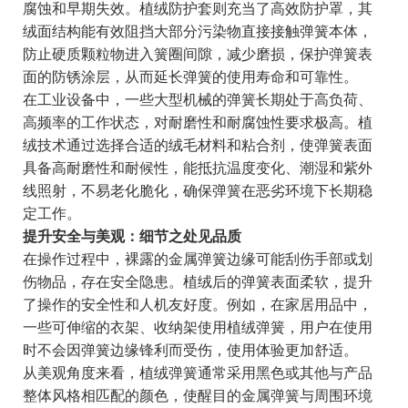
腐蚀和早期失效。植绒防护套则充当了高效防护罩，其
绒面结构能有效阻挡大部分污染物直接接触弹簧本体，
防止硬质颗粒物进入簧圈间隙，减少磨损，保护弹簧表
面的防锈涂层，从而延长弹簧的使用寿命和可靠性。
在工业设备中，一些大型机械的弹簧长期处于高负荷、
高频率的工作状态，对耐磨性和耐腐蚀性要求极高。植
绒技术通过选择合适的绒毛材料和粘合剂，使弹簧表面
具备高耐磨性和耐候性，能抵抗温度变化、潮湿和紫外
线照射，不易老化脆化，确保弹簧在恶劣环境下长期稳
定工作。
提升安全与美观：细节之处见品质
在操作过程中，裸露的金属弹簧边缘可能刮伤手部或划
伤物品，存在安全隐患。植绒后的弹簧表面柔软，提升
了操作的安全性和人机友好度。例如，在家居用品中，
一些可伸缩的衣架、收纳架使用植绒弹簧，用户在使用
时不会因弹簧边缘锋利而受伤，使用体验更加舒适。
从美观角度来看，植绒弹簧通常采用黑色或其他与产品
整体风格相匹配的颜色，使醒目的金属弹簧与周围环境