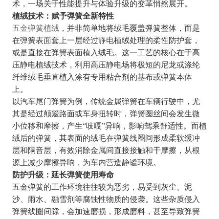
术，一场关于性能提升与体验升级的变革悄然展开。
植绒技术：赋予弹簧全新特性
五金弹簧植绒
，并非简单地将绒毛覆盖弹簧整体，而是
在弹簧表面套上一层经过静电植绒处理的柔性防护套，
或是直接在弹簧表面植入绒毛。这一工艺的核心在于高
压静电植绒技术，利用高压静电场将极短的尼龙或涤纶
纤维绒毛垂直植入涂有专用粘合剂的基布或弹簧本体
上。
以汽车尾门弹簧为例，传统金属弹簧在车辆行驶中，尤
其是经过颠簸路面或车身扭转时，弹簧圈丝间会发生微
小位移和摩擦，产生“吱嘎”异响，影响驾乘舒适性。而植
绒后的弹簧，其表面的绒毛在弹簧线圈间形成柔软缓冲
层和隔音层，有效消除金属间直接接触和干摩擦，从根
源上减少摩擦异响，为车内营造静谧环境。
防护升级：延长弹簧使用寿命
五金弹簧的工作环境往往较为恶劣，易受到灰尘、泥
沙、雨水、融雪剂等腐蚀性物质的侵袭。这些杂质侵入
弹簧线圈间隙，会加速磨损，形成磨料，甚至导致弹簧