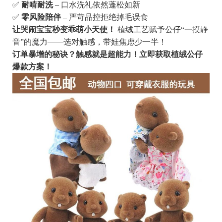
✅
耐啃耐洗
– 口水洗礼依然蓬松如新
✅
零风险陪伴
– 严苛品控拒绝掉毛误食
让哭闹宝宝秒变乖萌小天使！
植绒工艺赋予公仔“一摸静
音”的魔力——选对触感，带娃焦虑少一半！
订单暴增的秘诀？触感就是超能力！立即获取植绒公仔
爆款方案！