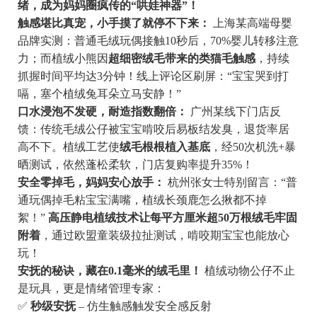
绪，成为妈妈圈疯传的“哄娃神器”！
触感堪比真宠，小手摸了就停不下来：
上海某高端母婴
品牌实测：普通毛绒玩偶接触10秒后，70%婴儿转移注意
力；而植绒小熊因
超细密绒毛带来的类猫毛触感
，持续
抓握时间平均达3分钟！线上评论区刷屏：“宝宝哭到打
嗝，塞个植绒兔耳朵立马安静！”
口水浸泡不发硬，耐造指数翻倍：
广州某线下门店反
馈：传统毛绒公仔被宝宝啃咬后易板结发臭，退货率居
高不下。植绒工艺使
绒毛根根植入基底
，经50次机洗+暴
晒测试，依然蓬松柔软，门店复购率提升35%！
安全零掉毛，妈妈安心放手：
杭州张女士特别留言：“普
通玩偶掉毛粘宝宝满嘴，植绒长颈鹿怎么揪都不掉
絮！”
高压静电植绒技术让每平方厘米超50万根绒毛牢固
附着
，通过欧盟童装级拉扯测试，啃咬期宝宝也能放心
玩！
安抚的秘诀，藏在0.1毫米的绒毛里！
植绒动物公仔不止
是玩具，更是情绪管理专家：
✅
秒级安抚
– 仿生触感触发安全感反射