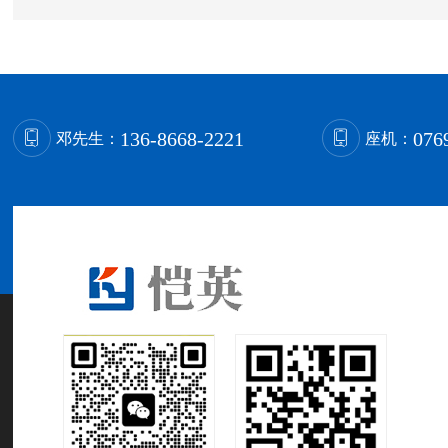
136-8668-2221
076
邓先生：
座机：