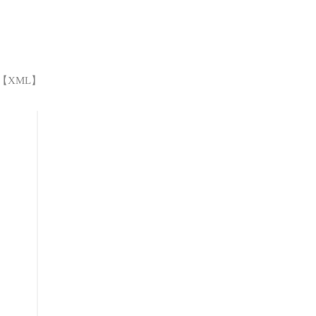
 【
XML
】