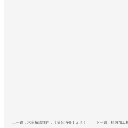
上一篇：
汽车植绒饰件，让噪音消失于无形！
下一篇：
植绒加工