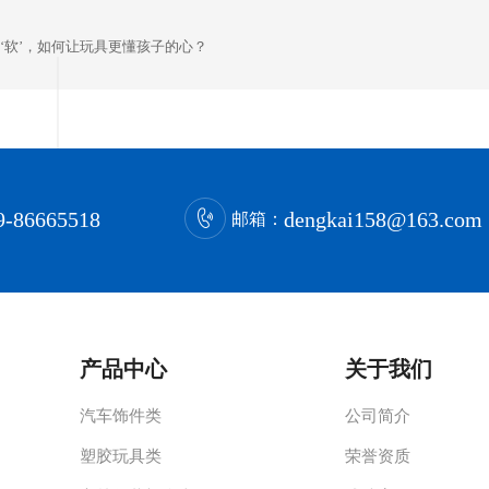
到‘软’，如何让玩具更懂孩子的心？
9-86665518
dengkai158@163.com
邮箱：
产品中心
关于我们
汽车饰件类
公司简介
塑胶玩具类
荣誉资质