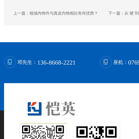
上一篇：
植绒内饰件与真皮内饰相比有何优势？
下一篇：
从‘硬’
136-8668-2221
076
邓先生：
座机：