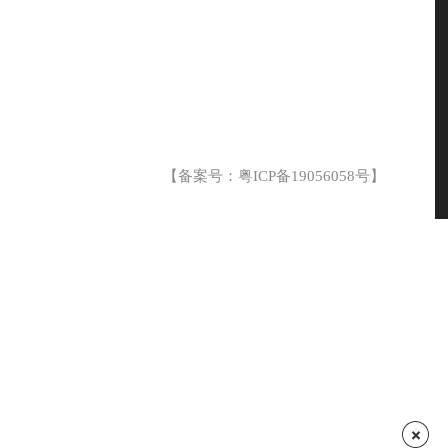
【备案号：
粤ICP备19056058号
】