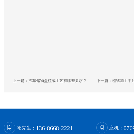
上一篇：
汽车储物盒植绒工艺有哪些要求？
下一篇：
植绒加工中
136-8668-2221
076
邓先生：
座机：