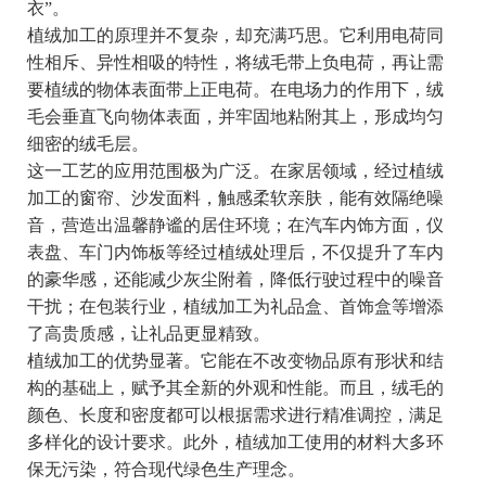
衣”。
植绒加工的原理并不复杂，却充满巧思。它利用电荷同
性相斥、异性相吸的特性，将绒毛带上负电荷，再让需
要植绒的物体表面带上正电荷。在电场力的作用下，绒
毛会垂直飞向物体表面，并牢固地粘附其上，形成均匀
细密的绒毛层。
这一工艺的应用范围极为广泛。在家居领域，经过植绒
加工的窗帘、沙发面料，触感柔软亲肤，能有效隔绝噪
音，营造出温馨静谧的居住环境；在汽车内饰方面，仪
表盘、车门内饰板等经过植绒处理后，不仅提升了车内
的豪华感，还能减少灰尘附着，降低行驶过程中的噪音
干扰；在包装行业，植绒加工为礼品盒、首饰盒等增添
了高贵质感，让礼品更显精致。
植绒加工的优势显著。它能在不改变物品原有形状和结
构的基础上，赋予其全新的外观和性能。而且，绒毛的
颜色、长度和密度都可以根据需求进行精准调控，满足
多样化的设计要求。此外，植绒加工使用的材料大多环
保无污染，符合现代绿色生产理念。