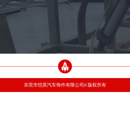
当前位置：
未分类
uncategorized
首页
-
未分类
-
植绒加工影响植绒密度的关键你知道是什么吗
服务热线
东莞市恺英汽车饰件有限公司d 版权所有
植绒加工影响植绒密度的关键你知道是什么吗
分类：
未分类
发布时间：22-11-14
浏览量：343
在植绒加工影响植绒密度的关键是什么？今天，小编就来给大家讲解这一个问题，一
起来看看吧。
影响植绒密度的关键我们在植绒加工时一直存在有时植绒密度不够或者不均匀，这些
情况！其实只要注重以下几点就可以解决这些问题了。
1、绒毛的影响：
各个厂家的绒毛处理不一样，也会影响植绒的效果，包括手感、密度、当然这也有相
关材质有关系。
2、高压发生器即植绒机的电压影响：