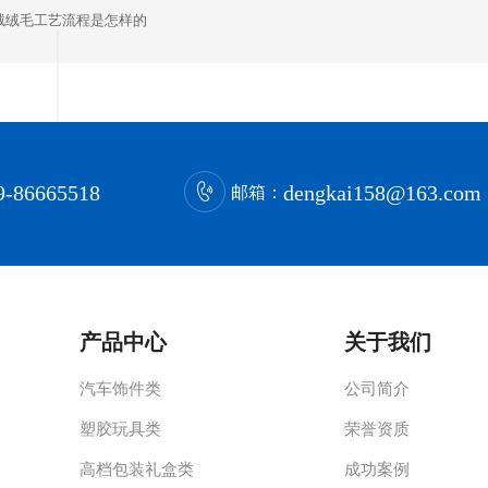
绒绒毛工艺流程是怎样的
9-86665518
dengkai158@163.com
邮箱：
产品中心
关于我们
汽车饰件类
公司简介
塑胶玩具类
荣誉资质
高档包装礼盒类
成功案例