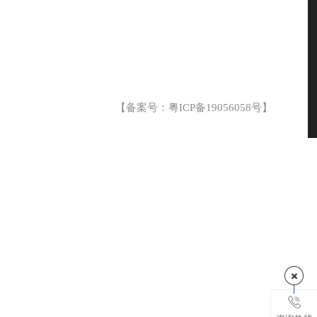
【备案号：
粤ICP备19056058号
】