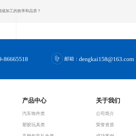
植绒加工的效率和品质？
9-86665518
dengkai158@163.com
邮箱：
产品中心
关于我们
汽车饰件类
公司简介
塑胶玩具类
荣誉资质
高档包装礼盒类
成功案例