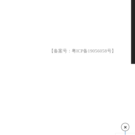
【备案号：
粤ICP备19056058号
】