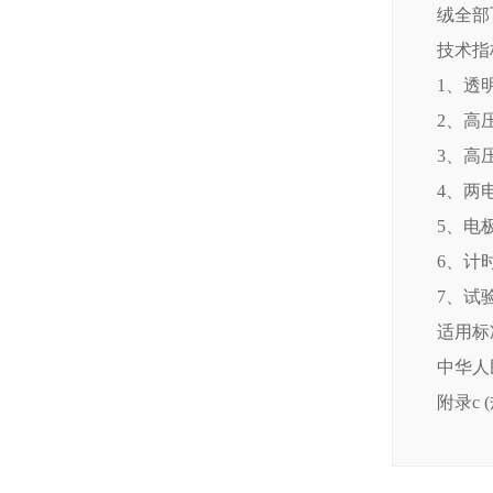
绒全部
技术指
1、透
2、高
3、高
4、两
5、电极
6、计时
7、试验
适用标
中华人民
附录c