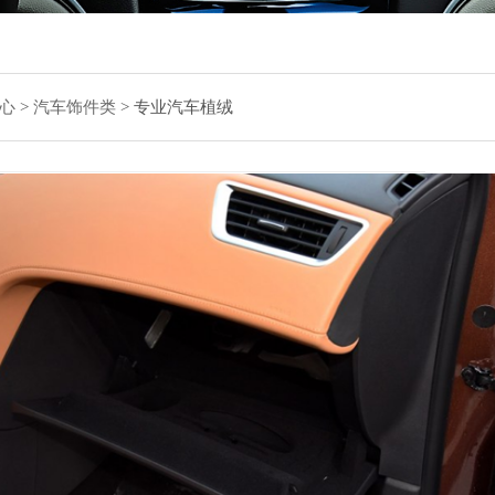
心
>
汽车饰件类
>
专业汽车植绒
专
主要
纤维