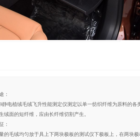
途：
-409静电植绒毛绒飞升性能测定仪测定以单一纺织纤维为原料的
生绒面的短纤维，应由长纤维切割产生。
征：
量的毛绒均匀放于具上下两块极板的测试仪下极板上，在两块极