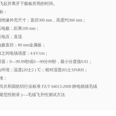
飞起并离开下极板所用的时间。
标：
明绝缘外壳尺寸：直径300 mm，高度约360 mm；
压电极：距离100 mm；
压电压：直流
电极直径：80 mm金属板；
之间电场强度：4 kV/cm；
器：0—99.99秒或0—99分99秒，最小分度值0.01；
环境：温度(20士2 ) ℃；相对湿度(65士3)%RH；
准：
共和国纺织行业标准 FZ/T 64013-2008 静电植绒毛绒
 (规范性附录 )—-毛绒飞升性测试方法