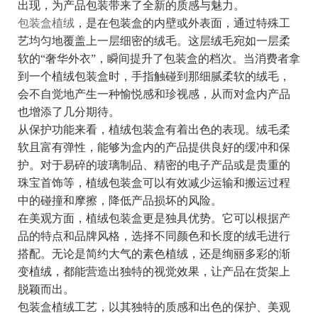
出现，为产品包装带来了全新的质感与魅力。
包装盒植绒
，是在包装盒的内壁或外表面，通过特殊工
艺均匀地覆盖上一层细密的绒毛。这层绒毛宛如一层柔
软的“奢华外衣”，瞬间提升了包装盒的档次。当消费者拿
到一个植绒包装盒时，手指触碰到那细腻柔软的绒毛，
会不自觉地产生一种愉悦感和珍视感，从而对盒内产品
也增添了几分期待。
从保护功能来看，植绒包装盒有着出色的表现。绒毛柔
软且富有弹性，能够为盒内的产品提供良好的缓冲和保
护。对于易碎的玻璃制品、精密的电子产品或是贵重的
珠宝首饰等，植绒包装盒可以有效减少运输和搬运过程
中的碰撞和摩擦，降低产品损坏的风险。
在美观方面，植绒包装盒更是独具优势。它可以根据产
品的特点和品牌风格，选择不同颜色和长度的绒毛进行
搭配。无论是简约大气的素色植绒，还是绚丽多彩的渐
变植绒，都能营造出独特的视觉效果，让产品在货架上
脱颖而出。
包装盒植绒工艺，以其独特的质感和出色的保护、美观