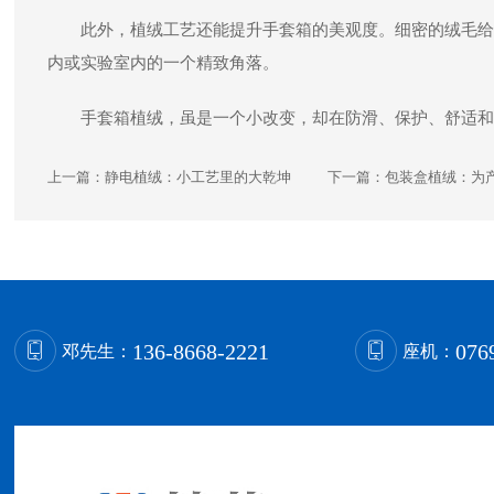
此外，植绒工艺还能提升手套箱的美观度。细密的绒毛给
内或实验室内的一个精致角落。
手套箱植绒，虽是一个小改变，却在防滑、保护、舒适和
上一篇：
静电植绒：小工艺里的大乾坤
下一篇：
包装盒植绒：为产
136-8668-2221
076
邓先生：
座机：