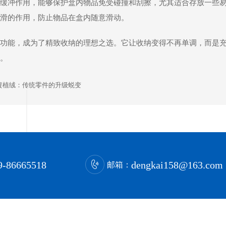
缓冲作用，能够保护盒内物品免受碰撞和刮擦，尤其适合存放一些
滑的作用，防止物品在盒内随意滑动。
功能，成为了精致收纳的理想之选。它让收纳变得不再单调，而是
。
簧植绒：传统零件的升级蜕变
9-86665518
dengkai158@163.com
邮箱：