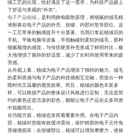
绒工艺的出现，恰好满足了这一需求，为科技产品披上
了舒适与美观的“外衣”。
电子产品植绒
，是利用静电吸附原理，将细腻的绒毛精
准附着在电子产品的外壳、按键、内部衬垫等部位。这
一工艺带来的触感提升十分显著。当我们拿起植绒后的
手机、平板电脑等设备，手指触碰到柔软的绒毛，那种
细腻顺滑的感觉，与传统硬质外壳形成了鲜明对比，极
大地增强了握持的舒适度，减少了长时间使用带来的疲
劳感。
从外观上看，植绒为电子产品增添了独特的魅力。绒毛
的柔和质感与电子产品的科技感相互交融，营造出一种
既时尚又温馨的视觉效果。而且，植绒的颜色丰富多
样，可以根据产品的整体设计风格进行定制，无论是简
约的素色还是活泼的彩色，都能让电子产品在众多同类
中脱颖而出。
在功能方面，植绒也发挥着重要作用。在电子产品内
部，植绒衬垫能有效缓冲震动，保护精密的电子元件免
受碰撞损坏；在按键部位，植绒可以增加摩擦力，使操