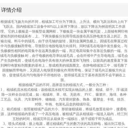
详情介绍
根据绒毛飞扬方向的不同，植绒加工可分为下降法、上升法、横向飞跃法和向上向下
飞跃法。国内植绒加工设备中80%以上采用下降法，故以下降法为例说明其工作原
理。 它的上极板是一块板型金属网框，下极板是一块金属平板托架，上面铺有网印有
胶粘剂的待植绒基布，上、下两块极板分别用导线连接在高压静电发生器上的正、负
输出端。料斗中的绒毛，由于供毛轴的旋转，落到金属网负极上。因绒毛在降落过程
中与负极接触而带电，导致部分地按电场方向排列。同时绒毛在电场中发生极化，与
负极极性相同的电荷集中在远离负极的一端，而正电荷却集中在靠近负极的一端。当
绒毛与负极接触 时，由于电极的电导率比绒毛高，会在纤维中产生导电电流，绒毛会
产生负静电荷，使绒毛在电场中具有很大的伸直度和飞翔性，以较高的速度垂直下落
到网印有胶粘剂图案的基布上，形成精美的绒面图文。在静电植绒加工中，绒毛除了
因接触而带电外，又因进入电场受到极化作用而带电，保证了绒毛向正极板方向运
动，促使绒毛在均匀电场中不停地转动，使得绒毛直立于基布表面而不会平躺在上
面。
根据植绒产品的不同 , 选择适当的植绒方式 , 一般分为三种：
1 、植绒机流水线式植绒：该植绒流水线可实现从物品的上胶、植绒、烘干、浮 绒清
除一次样全自动完成，如：植绒布、革、纸、无纺布、 PVC 、吸塑片、海绵、各种
工艺品、玩具、汽车塑料件、储物箱、汽车密封胶条、饰条、吸塑盒、卡纸、挂历、
对联、年画、包装礼品盒的植绒印花。
2、箱式植绒：按照被植绒产品的大小、形状做植绒箱，将绒毛放置在箱中，接通电
源，这样植绒箱内形成了一个高压电场，被植绒产品从植绒箱一端送入箱内，经三到
五秒的时间，植绒完毕后从箱体另一端移出，烘干或晾干即为成品。
3、喷头式植绒：接上电源，通过植绒机产生的数万伏的高压静电，输出到工喷头