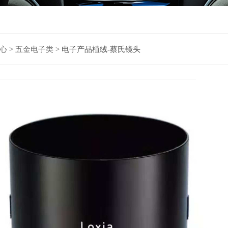
心
>
五金电子类
>
电子产品植绒-蔡氏镜头
电
根据
飞跃