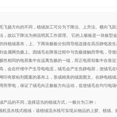
毛飞扬方向的不同，植绒加工可分为下降法、上升法、横向飞跃
法，故以下降法为例说明其工作原理。 它的上极板是一块板型
的待植绒基布，上、下两块极板分别用导线连接在高压静电发生
到金属网负极上。因绒毛在降落过程中与负极接触而带电，导致
极性相同的电荷集中在远离负极的一端，而正电荷却集中在靠近
高，会在纤维中产生导电电流，绒毛会产生负静电荷，使绒毛在
网印有胶粘剂图案的基布上，形成精美的绒面图文。在静电植绒
用而带电，保证了绒毛向正极板方向运动，促使绒毛在均匀电场
绒产品的不同 , 选择适当的植绒方式 , 一般分为三种：
植绒机流水线式植绒：该植绒流水线可实现从物品的上胶、植绒、