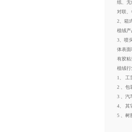
纸、无
对联、
2、箱
植绒产
3、喷
体表面
有胶粘
植绒行
1、 
2 、
3 、
4、 
5 、