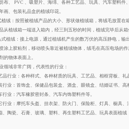
纺布、 PVC 、吸塑片、海绵、各种工艺品、玩具、汽车塑料
年画、包装礼品盒的植绒印花。
式植绒：按照被植绒产品的大小、形状做植绒箱，将绒毛放置在
品从植绒箱一端送入箱内，经三到五秒的时间，植绒完毕后从箱
头式植绒：接上电源，通过植绒机产生的数万伏的高压静电，输
喷涂上胶粘剂，移动喷头靠近被植绒物体，绒毛在高压电场的作
剂的物体表面上。
业领域非常广阔，代表性的行业：
工艺品行业：各种样式、各种材质的玩具、工艺品、相框背板、
包装行业：首饰盒、保健品包装盒、酒盒、眼镜盒、结婚证书、
汽车行业：汽车橡胶密封条、汽车内饰塑料件等。
其它行业：摩托车头盔、挂衣架、防火门、保险柜、灯具、橱具、洁
树脂、陶瓷、石膏、玻璃、塑料、再生塑料工艺品、玩具表面植绒