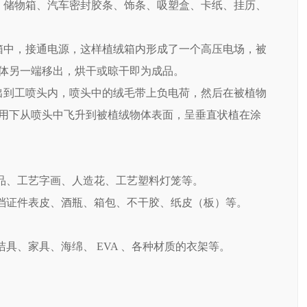
件、储物箱、汽车密封胶条、饰条、吸塑盒、卡纸、挂历、
箱中，接通电源，这样植绒箱内形成了一个高压电场，被
体另一端移出，烘干或晾干即为成品。
出到工喷头内，喷头中的绒毛带上负电荷，然后在被植物
用下从喷头中飞升到被植绒物体表面，呈垂直状植在涂
礼品、工艺字画、人造花、工艺塑料灯笼等。
高档证件表皮、酒瓶、箱包、不干胶、纸皮（板）等。
具、家具、海绵、 EVA 、各种材质的衣架等。