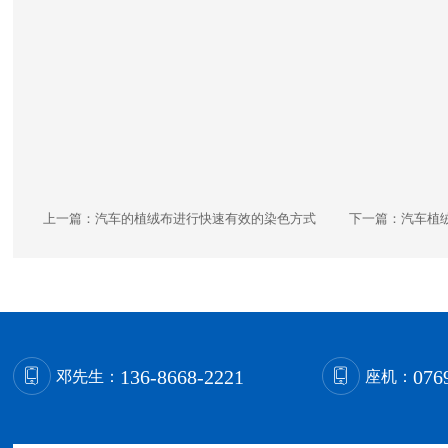
上一篇：
汽车的植绒布进行快速有效的染色方式
下一篇：
汽车植
136-8668-2221
076
邓先生：
座机：