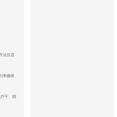
方法仅适
剂来确保
免拧干、阴