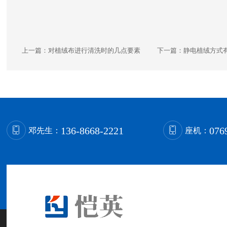
上一篇：
对植绒布进行清洗时的几点要素
下一篇：
静电植绒方式
136-8668-2221
076
邓先生：
座机：