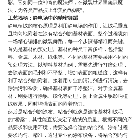
彩。它如同一位神奇的魔法师，在微观世界里施展魔
法，为各类产品披上华美的“绒装”。
工艺揭秘：静电场中的精密舞蹈
静电植绒的核心原理是利用静电场的作用，让绒毛垂直
且均匀地附着在涂有粘合剂的基材表面。整个过程犹如
一场精心编排的微观舞蹈，每一个步骤都精准而关键。
首先是基材的预处理。基材的种类丰富多样，包括塑
料、金属、木材、纸张等。不同的基材需要采用不同的
预处理方法。以塑料基材为例，需要先进行打磨处理，
去除表面的毛刺和不平整，增加表面的粗糙度，这样有
利于粘合剂的附着。接着用专业的清洁剂进行清洗，去
除油污和杂质，确保基材表面干净整洁。对于金属基
材，则要进行除锈、磷化等处理，防止金属生锈影响植
绒效果，同时增强表面的附着能力。
然后是粘合剂的涂布。粘合剂就像是连接基材和绒毛
的“桥梁”，其性能直接决定了植绒的质量。根据不同的产
品要求和使用环境，需要选择合适的粘合剂。涂布过程
要求均匀、精准，通过专业的涂布设备，将粘合剂均匀