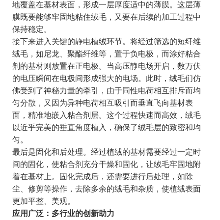
地覆盖在基材表面，形成一层厚度适中的薄膜。这层薄
膜既要能够牢固地粘住绒毛，又要在后续的加工过程中
保持稳定。
接下来进入关键的静电植绒环节。将经过筛选的短纤维
绒毛，如尼龙、聚酯纤维等，置于负电极，而涂好粘合
剂的基材则放置在正电极。当高压静电场开启，数万伏
的电压瞬间在电极间形成强大的电场。此时，绒毛们仿
佛受到了神秘力量的牵引，由于同性电荷相互排斥而均
匀分散，又因为异种电荷相互吸引而垂直飞向基材表
面，精准地嵌入粘合剂层。这个过程快速而高效，绒毛
以近乎完美的垂直角度植入，确保了绒毛层的致密和均
匀。
最后是固化和后处理。经过植绒的基材需要经过一定时
间的固化，使粘合剂充分干燥和固化，让绒毛牢固地附
着在基材上。固化完成后，还需要进行后处理，如除
尘、修剪等操作，去除多余的绒毛和杂质，使植绒表面
更加平整、美观。
应用广泛：多行业的创新助力