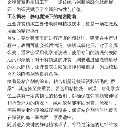
金弹簧邂逅植绒工艺，一场传统与创新的融合就此展
开，为弹簧赋予了全新的特性与价值。
工艺揭秘：静电魔法下的精密附着
五金弹簧植绒主要借助静电植绒技术，这是一场在微观
层面的精密操作。
首先，要对弹簧表面进行严谨的预处理。弹簧在生产过
程中，表面可能会残留油污、铁锈或氧化层。对于金属
弹簧，通常会采用化学清洗法，使用专门的清洗剂去除
油污和杂质；对于有锈迹的弹簧，则要通过酸洗或喷砂
的方式除锈，让弹簧表面恢复洁净和粗糙度，为后续粘
合剂的附着创造良好条件。
接着是粘合剂的涂布。粘合剂是连接弹簧和绒毛的“桥
梁”，其选择至关重要。要选用粘性强、耐温、耐化学腐
蚀且具有一定柔韧性的粘合剂，以确保在弹簧频繁伸缩
和承受外力的情况下，绒毛依然能牢固附着。涂布时，
需采用专业的喷涂或浸涂设备，保证粘合剂均匀地覆盖
在弹簧的每一圈表面，厚度适中。
随后进入关键的静电植绒环节。将经过筛选的短纤维绒