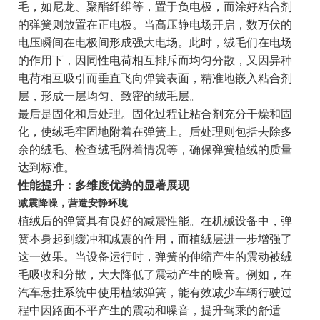
毛，如尼龙、聚酯纤维等，置于负电极，而涂好粘合剂
的弹簧则放置在正电极。当高压静电场开启，数万伏的
电压瞬间在电极间形成强大电场。此时，绒毛们在电场
的作用下，因同性电荷相互排斥而均匀分散，又因异种
电荷相互吸引而垂直飞向弹簧表面，精准地嵌入粘合剂
层，形成一层均匀、致密的绒毛层。
最后是固化和后处理。固化过程让粘合剂充分干燥和固
化，使绒毛牢固地附着在弹簧上。后处理则包括去除多
余的绒毛、检查绒毛附着情况等，确保弹簧植绒的质量
达到标准。
性能提升：多维度优势的显著展现
减震降噪，营造安静环境
植绒后的弹簧具有良好的减震性能。在机械设备中，弹
簧本身起到缓冲和减震的作用，而植绒层进一步增强了
这一效果。当设备运行时，弹簧的伸缩产生的震动被绒
毛吸收和分散，大大降低了震动产生的噪音。例如，在
汽车悬挂系统中使用植绒弹簧，能有效减少车辆行驶过
程中因路面不平产生的震动和噪音，提升驾乘的舒适