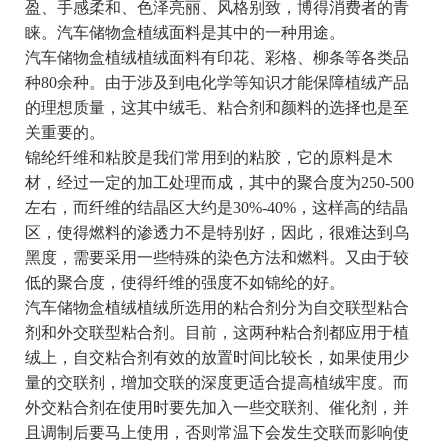
盈、手感柔和、色泽亮丽、风格别致，博得消费者的青
睐。汽车储物盒植绒面料是其中的一种用途。
汽车储物盒植绒植绒面料有印花、彩格、柳条等各类品
种80余种。由于涉及到电化学等知识才能保障植绒产品
的理想质量，这其中绒毛、粘合剂和颜料的选择也是至
关重要的。
锦纶纤维和粘胶是我们常用到的粘胶，它的原料是木
材，经过一定的加工处理而成，其中的聚合度为250-500
左右，而纤维的结晶区大约是30%-40%，这样高的结晶
区，使得燃料的渗透力不是特别好，因此，很难达到乌
黑度，需要采用一些特殊的染色方法和燃料。又由于较
低的聚合度，使得纤维的强度不如锦纶的好。
汽车储物盒植绒植绒所选用的粘合剂分为自交联型粘合
剂和外交联型粘合剂。目前，这两种粘合剂都应用于植
绒上，自交粘合剂有效的放置时间比较长，如果使用少
量的交联剂，增加交联的深度更适合提高植绒牢度。而
外交粘合剂在使用时要先加入一些交联剂、催化剂，并
且调制后要马上使用，否则常温下会发生交联而影响使