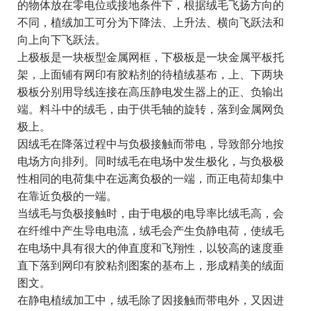
的物体放在零电位或接地条件下，根据绒毛飞扬方向的
不同，植绒加工可分为下降法、上升法、横向飞跃法和
向上向下飞跃法。
上极板是一块板型金属网框，下极板是一块金属平板托
架，上面铺有网印有胶粘剂的待植绒基布，上、下两块
极板分别用导线连接在高压静电发生器上的正、负输出
端。料斗中的绒毛，由于供毛轴的旋转，落到金属网负
极上。
因绒毛在降落过程中与负极接触而带电，导致部分地按
电场方向排列。同时绒毛在电场中发生极化，与负极极
性相同的电荷集中在远离负极的一端，而正电荷却集中
在靠近负极的一端。
当绒毛与负极接触时，由于电极的电导率比绒毛高，会
在纤维中产生导电电流，绒毛会产生负静电荷，使绒毛
在电场中具有很大的伸直度和飞翔性，以较高的速度垂
直下落到网印有胶粘剂图案的基布上，形成精美的绒面
图文。
在静电植绒加工中，绒毛除了因接触而带电外，又因进